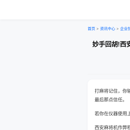
首页
>
资讯中心
>
企业
妙手回胡!西
打麻将记住，你
最后那点信任。
若你在仪器使用上
西安麻将机作弊