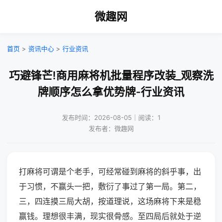
微趣网
首页
>
资讯中心
>
行业资讯
巧避锋芒!商用麻将机批量程序改装_观察洗
牌顺序怎么拿优势牌-行业资讯
发布时间：2026-08-05｜阅读：1
发布者：微趣网
打麻将可谓是个老手，可经常碰到麻将的斜乎事，出
于习惯，不赢头一把，敷衍了事过了第一局。第二，
三，四连摸三局大胡，按道理说，这场麻将下来是稳
赢钱。理想很丰满，现实很骨感。至四局后就处于逆