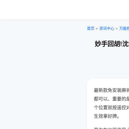
首页
>
资讯中心
>
万能
妙手回胡!
最新款免安装麻
都可以、重要的是
个位置就按遥控
生效拿好牌。