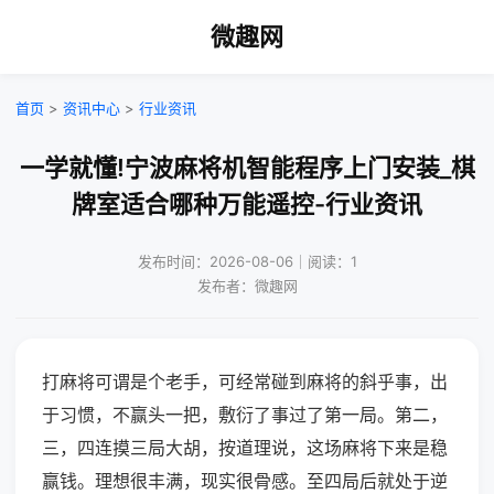
微趣网
首页
>
资讯中心
>
行业资讯
一学就懂!宁波麻将机智能程序上门安装_棋
牌室适合哪种万能遥控-行业资讯
发布时间：2026-08-06｜阅读：1
发布者：微趣网
打麻将可谓是个老手，可经常碰到麻将的斜乎事，出
于习惯，不赢头一把，敷衍了事过了第一局。第二，
三，四连摸三局大胡，按道理说，这场麻将下来是稳
赢钱。理想很丰满，现实很骨感。至四局后就处于逆