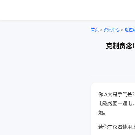
首页
>
资讯中心
>
遥控
克制贪念
你以为是手气差
电磁线圈一通电
炮。
若你在仪器使用上