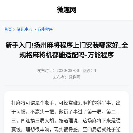
微趣网
首页
>
资讯中心
>
万能程序
新手入门!扬州麻将程序上门安装哪家好_全
规格麻将机都能适配吗-万能程序
发布时间：2026-08-06｜阅读：1
发布者：微趣网
打麻将可谓是个老手，可经常碰到麻将的斜乎事，出
于习惯，不赢头一把，敷衍了事过了第一局。第二，
三，四连摸三局大胡，按道理说，这场麻将下来是稳
赢钱。理想很丰满，现实很骨感。至四局后就处于逆