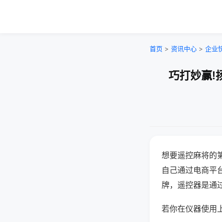
首页
>
资讯中心
>
企业
巧打妙赢!
想要遥控麻将的
自己通过电商平
牌，遥控器是通
若你在仪器使用上