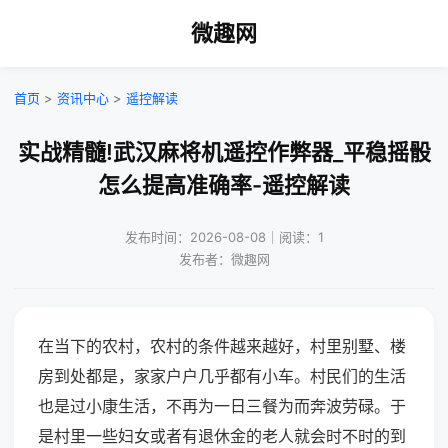
微趣网
首页
>
资讯中心
>
遥控解读
实战精髓!武汉麻将机遥控作弊器_平稳摇骰
怎么提高准确率-遥控解读
发布时间：2026-08-08｜阅读：1
发布者：微趣网
在当下的农村，农村的条件越来越好，村里别墅、楼
房到处都是，家家户户几乎都有小车。村民们的生活
也是过小康生活，不再为一日三餐为而奔波劳碌。于
是村里一些妇女或者有退休金的老人就会时不时的到