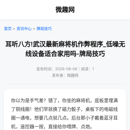
微趣网
首页
>
资讯中心
>
牌局技巧
耳听八方!武汉最新麻将机作弊程序_低噪无
线设备适合家用吗-牌局技巧
发布时间：2026-08-06｜阅读：1
发布者：微趣网
你以为是手气差？错了，你坐的麻将机，底板里埋满
了铜线圈！他们早就换了磁力骰子，桌板下的电磁线
圈一通电，想要几点就几点。后台那小子戴着蓝牙耳
机，遥控器一按，直接给你喂牌、点炮。