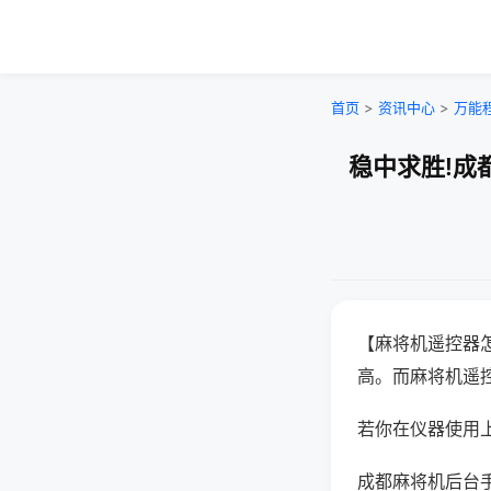
首页
>
资讯中心
>
万能
稳中求胜!成
【麻将机遥控器
高。而麻将机遥
若你在仪器使用上
成都麻将机后台