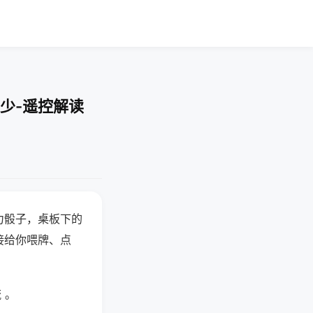
少-遥控解读
力骰子，桌板下的
接给你喂牌、点
 。