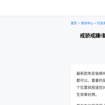
首页
>
资讯中心
>
行业
戒骄戒躁!
最新款免安装麻
都可以、重要的是
个位置就按遥控
生效拿好牌。