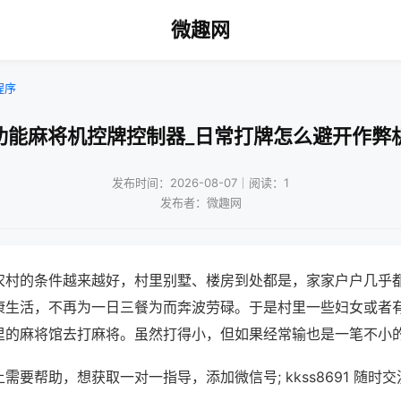
微趣网
程序
功能麻将机控牌控制器_日常打牌怎么避开作弊
发布时间：2026-08-07｜阅读：1
发布者：微趣网
农村的条件越来越好，村里别墅、楼房到处都是，家家户户几乎
康生活，不再为一日三餐为而奔波劳碌。于是村里一些妇女或者
里的麻将馆去打麻将。虽然打得小，但如果经常输也是一笔不小
需要帮助，想获取一对一指导，添加微信号; kkss8691 随时交