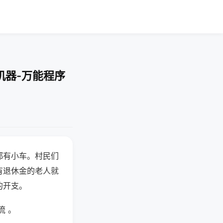
机器-万能程序
都有小车。村民们
有退休金的老人就
的开支。
流 。