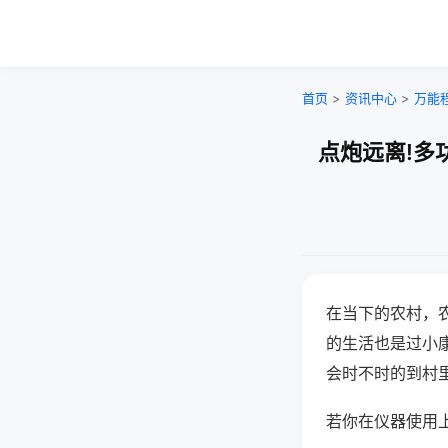
首页
>
资讯中心
>
万能
点炮远离!多
在当下的农村，
的生活也是过小
会时不时的到村
若你在仪器使用上