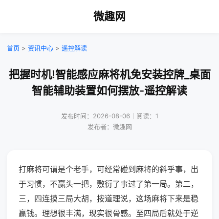
微趣网
首页
>
资讯中心
>
遥控解读
把握时机!智能感应麻将机免安装控牌_桌面
智能辅助装置如何摆放-遥控解读
发布时间：2026-08-06｜阅读：1
发布者：微趣网
打麻将可谓是个老手，可经常碰到麻将的斜乎事，出
于习惯，不赢头一把，敷衍了事过了第一局。第二，
三，四连摸三局大胡，按道理说，这场麻将下来是稳
赢钱。理想很丰满，现实很骨感。至四局后就处于逆