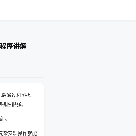
-程序讲解
乱后通过机械搅
随机性很强。
流 。
复杂安装操作就能