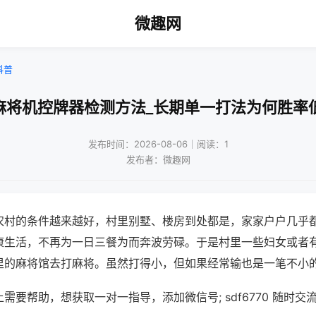
微趣网
科普
麻将机控牌器检测方法_长期单一打法为何胜率
发布时间：2026-08-06｜阅读：1
发布者：微趣网
农村的条件越来越好，村里别墅、楼房到处都是，家家户户几乎
康生活，不再为一日三餐为而奔波劳碌。于是村里一些妇女或者
里的麻将馆去打麻将。虽然打得小，但如果经常输也是一笔不小
需要帮助，想获取一对一指导，添加微信号; sdf6770 随时交流