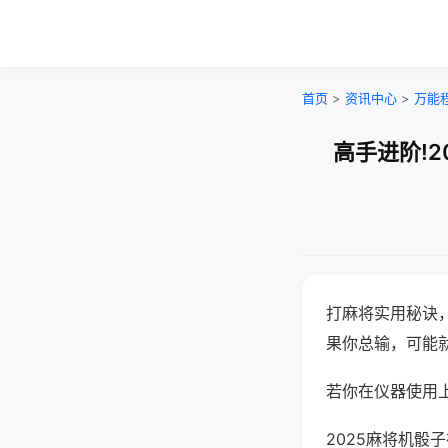
首页
>
资讯中心
>
万能
高手进阶!
打麻将实用秘诀
果你总输，可能
若你在仪器使用上
2025麻将机骰