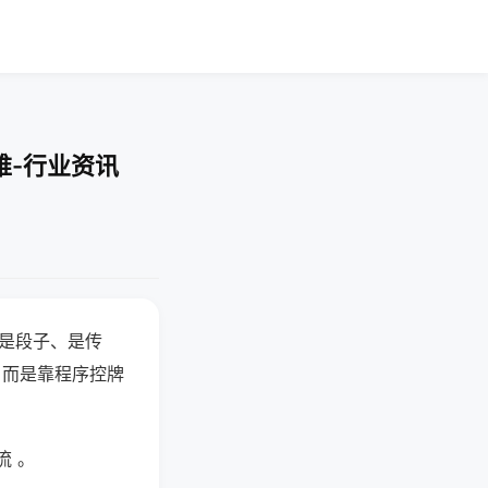
难-行业资讯
半是段子、是传
，而是靠程序控牌
流 。