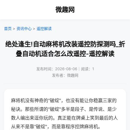
微趣网
首页
>
资讯中心
>
遥控解读
绝处逢生!自动麻将机改装遥控防探测吗_折
叠自动机适合怎么改遥控-遥控解读
发布时间：2026-08-06｜阅读：1
发布者：微趣网
麻将机没有神奇的"破绽"，也没有能让你稳赢三家的
秘诀。那些所谓的"破绽"多半是段子、是传说、是少
数人编出来逗你玩的。真正能在牌桌上笑到最后的人
从来不是靠"破绽"，而是靠程序控牌麻将机。