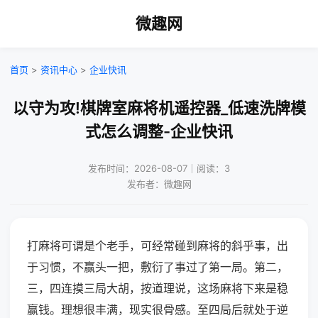
微趣网
首页
>
资讯中心
>
企业快讯
以守为攻!棋牌室麻将机遥控器_低速洗牌模
式怎么调整-企业快讯
发布时间：2026-08-07｜阅读：3
发布者：微趣网
打麻将可谓是个老手，可经常碰到麻将的斜乎事，出
于习惯，不赢头一把，敷衍了事过了第一局。第二，
三，四连摸三局大胡，按道理说，这场麻将下来是稳
赢钱。理想很丰满，现实很骨感。至四局后就处于逆