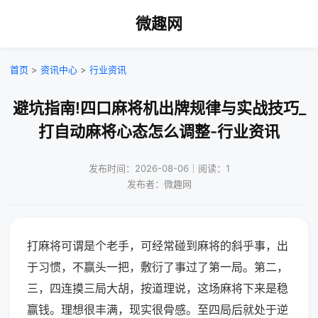
微趣网
首页
>
资讯中心
>
行业资讯
避坑指南!四口麻将机出牌规律与实战技巧_
打自动麻将心态怎么调整-行业资讯
发布时间：2026-08-06｜阅读：1
发布者：微趣网
打麻将可谓是个老手，可经常碰到麻将的斜乎事，出
于习惯，不赢头一把，敷衍了事过了第一局。第二，
三，四连摸三局大胡，按道理说，这场麻将下来是稳
赢钱。理想很丰满，现实很骨感。至四局后就处于逆