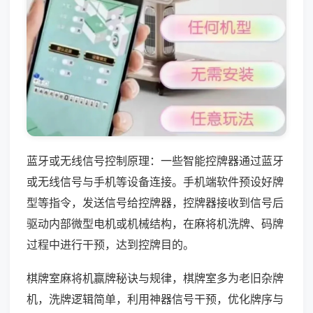
蓝牙或无线信号控制原理：一些智能控牌器通过蓝牙
或无线信号与手机等设备连接。手机端软件预设好牌
型等指令，发送信号给控牌器，控牌器接收到信号后
驱动内部微型电机或机械结构，在麻将机洗牌、码牌
过程中进行干预，达到控牌目的。
棋牌室麻将机赢牌秘诀与规律，棋牌室多为老旧杂牌
机，洗牌逻辑简单，利用神器信号干预，优化牌序与