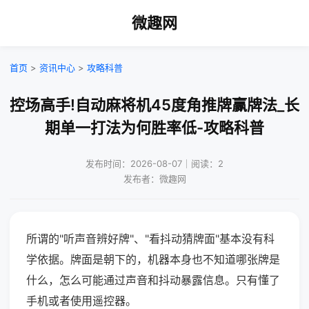
微趣网
首页
>
资讯中心
>
攻略科普
控场高手!自动麻将机45度角推牌赢牌法_长
期单一打法为何胜率低-攻略科普
发布时间：2026-08-07｜阅读：2
发布者：微趣网
所谓的"听声音辨好牌"、"看抖动猜牌面"基本没有科
学依据。牌面是朝下的，机器本身也不知道哪张牌是
什么，怎么可能通过声音和抖动暴露信息。只有懂了
手机或者使用遥控器。